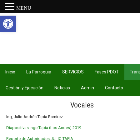
MENU
Abrir barra de herramientas
Inicio
La Parroquia
SERVICIOS
Fases PDOT
Tran
Gestión y Ejecución
Noticias
Admin
Contacto
Vocales
Ing, Julio Andrés Tapia Ramírez
Diapositivas Inge Tapia (Los Andes) 2019
Reporte de Autoridades JULIO TAPIA