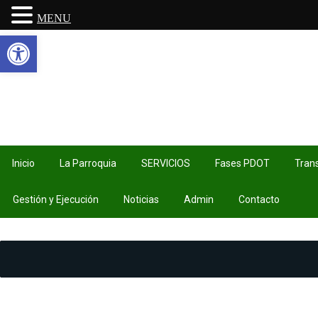
MENU
Abrir barra de herramientas
Inicio
La Parroquia
SERVICIOS
Fases PDOT
Tran
Gestión y Ejecución
Noticias
Admin
Contacto