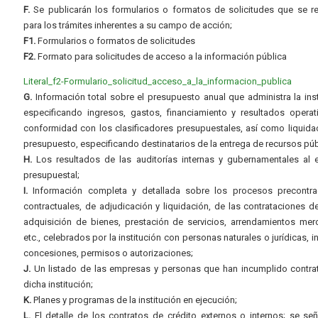
F.
Se publicarán los formularios o formatos de solicitudes que se r
para los trámites inherentes a su campo de acción;
F1.
Formularios o formatos de solicitudes
F2.
Formato para solicitudes de acceso a la información pública
Literal_f2-Formulario_solicitud_acceso_a_la_informacion_publica
G.
Información total sobre el presupuesto anual que administra la inst
especificando ingresos, gastos, financiamiento y resultados operat
conformidad con los clasificadores presupuestales, así como liquida
presupuesto, especificando destinatarios de la entrega de recursos púb
H.
Los resultados de las auditorías internas y gubernamentales al e
presupuestal;
I.
Información completa y detallada sobre los procesos precontrac
contractuales, de adjudicación y liquidación, de las contrataciones d
adquisición de bienes, prestación de servicios, arrendamientos merc
etc., celebrados por la institución con personas naturales o jurídicas, i
concesiones, permisos o autorizaciones;
J.
Un listado de las empresas y personas que han incumplido contra
dicha institución;
K.
Planes y programas de la institución en ejecución;
L.
El detalle de los contratos de crédito externos o internos; se señ