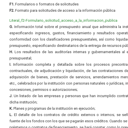
F1.
Formularios o formatos de solicitudes
F2.
Formato para solicitudes de acceso a la información pública
Literal_f2-Formulario_solicitud_acceso_a_la_informacion_publica
G.
Información total sobre el presupuesto anual que administra la inst
especificando ingresos, gastos, financiamiento y resultados operat
conformidad con los clasificadores presupuestales, así como liquida
presupuesto, especificando destinatarios de la entrega de recursos púb
H.
Los resultados de las auditorías internas y gubernamentales al e
presupuestal;
I.
Información completa y detallada sobre los procesos precontrac
contractuales, de adjudicación y liquidación, de las contrataciones d
adquisición de bienes, prestación de servicios, arrendamientos merc
etc., celebrados por la institución con personas naturales o jurídicas, i
concesiones, permisos o autorizaciones;
J.
Un listado de las empresas y personas que han incumplido contra
dicha institución;
K.
Planes y programas de la institución en ejecución;
L.
El detalle de los contratos de crédito externos o internos; se señ
fuente de los fondos con los que se pagarán esos créditos. Cuando se 
préstamos o contratos de financiamiento, se hará constar, como lo prev