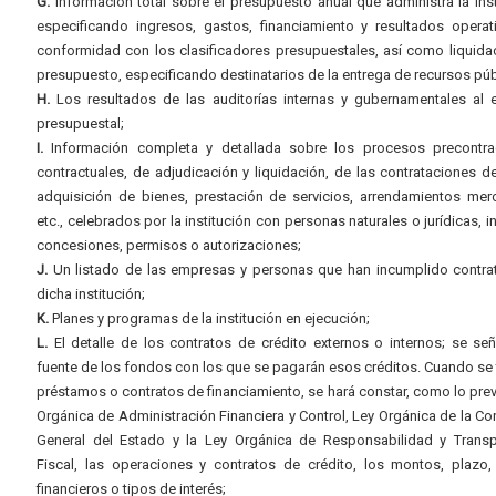
G.
Información total sobre el presupuesto anual que administra la inst
especificando ingresos, gastos, financiamiento y resultados operat
conformidad con los clasificadores presupuestales, así como liquida
presupuesto, especificando destinatarios de la entrega de recursos púb
H.
Los resultados de las auditorías internas y gubernamentales al e
presupuestal;
I.
Información completa y detallada sobre los procesos precontrac
contractuales, de adjudicación y liquidación, de las contrataciones d
adquisición de bienes, prestación de servicios, arrendamientos merc
etc., celebrados por la institución con personas naturales o jurídicas, i
concesiones, permisos o autorizaciones;
J.
Un listado de las empresas y personas que han incumplido contra
dicha institución;
K.
Planes y programas de la institución en ejecución;
L.
El detalle de los contratos de crédito externos o internos; se señ
fuente de los fondos con los que se pagarán esos créditos. Cuando se 
préstamos o contratos de financiamiento, se hará constar, como lo prev
Orgánica de Administración Financiera y Control, Ley Orgánica de la Con
General del Estado y la Ley Orgánica de Responsabilidad y Transp
Fiscal, las operaciones y contratos de crédito, los montos, plazo,
financieros o tipos de interés;