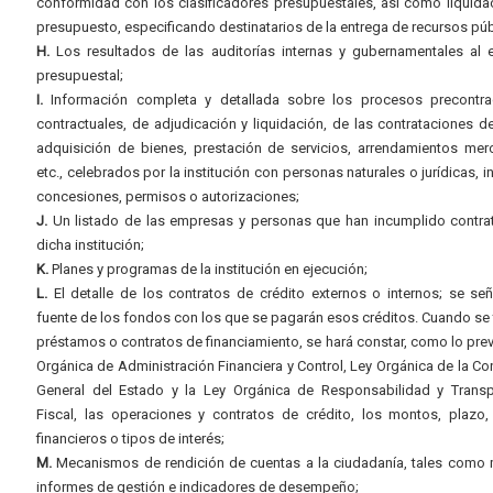
conformidad con los clasificadores presupuestales, así como liquida
presupuesto, especificando destinatarios de la entrega de recursos púb
H.
Los resultados de las auditorías internas y gubernamentales al e
presupuestal;
I.
Información completa y detallada sobre los procesos precontrac
contractuales, de adjudicación y liquidación, de las contrataciones d
adquisición de bienes, prestación de servicios, arrendamientos merc
etc., celebrados por la institución con personas naturales o jurídicas, i
concesiones, permisos o autorizaciones;
J.
Un listado de las empresas y personas que han incumplido contra
dicha institución;
K.
Planes y programas de la institución en ejecución;
L.
El detalle de los contratos de crédito externos o internos; se señ
fuente de los fondos con los que se pagarán esos créditos. Cuando se 
préstamos o contratos de financiamiento, se hará constar, como lo prev
Orgánica de Administración Financiera y Control, Ley Orgánica de la Con
General del Estado y la Ley Orgánica de Responsabilidad y Transp
Fiscal, las operaciones y contratos de crédito, los montos, plazo,
financieros o tipos de interés;
M.
Mecanismos de rendición de cuentas a la ciudadanía, tales como 
informes de gestión e indicadores de desempeño;