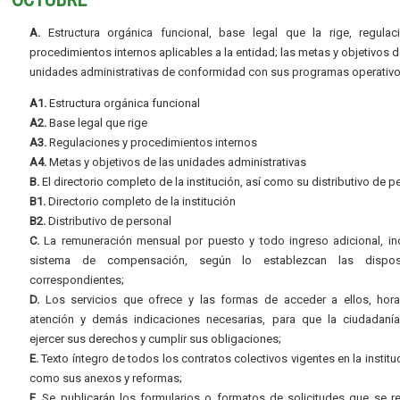
A.
Estructura orgánica funcional, base legal que la rige, regulac
procedimientos internos aplicables a la entidad; las metas y objetivos d
unidades administrativas de conformidad con sus programas operativo
A1.
Estructura orgánica funcional
A2.
Base legal que rige
A3.
Regulaciones y procedimientos internos
A4.
Metas y objetivos de las unidades administrativas
B.
El directorio completo de la institución, así como su distributivo de p
B1.
Directorio completo de la institución
B2.
Distributivo de personal
C.
La remuneración mensual por puesto y todo ingreso adicional, inc
sistema de compensación, según lo establezcan las dispos
correspondientes;
D.
Los servicios que ofrece y las formas de acceder a ellos, hora
atención y demás indicaciones necesarias, para que la ciudadaní
ejercer sus derechos y cumplir sus obligaciones;
E.
Texto íntegro de todos los contratos colectivos vigentes en la instituc
como sus anexos y reformas;
F.
Se publicarán los formularios o formatos de solicitudes que se r