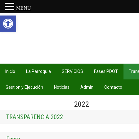
MENU
Abrir barra de herramientas
Inicio
La Parroquia
SERVICIOS
Fases PDOT
Tran
Gestión y Ejecución
Noticias
Admin
Contacto
2022
TRANSPARENCIA 2022