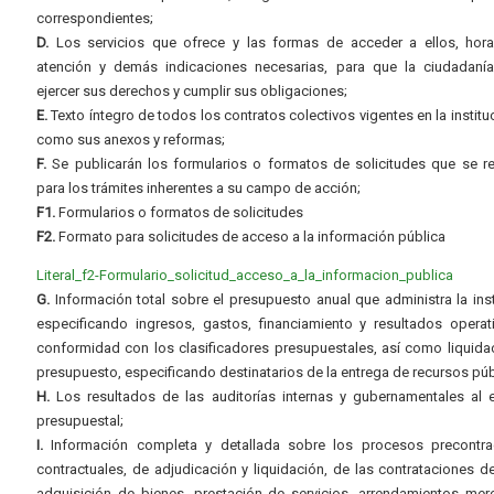
correspondientes;
D.
Los servicios que ofrece y las formas de acceder a ellos, hora
atención y demás indicaciones necesarias, para que la ciudadaní
ejercer sus derechos y cumplir sus obligaciones;
E.
Texto íntegro de todos los contratos colectivos vigentes en la instituc
como sus anexos y reformas;
F.
Se publicarán los formularios o formatos de solicitudes que se r
para los trámites inherentes a su campo de acción;
F1.
Formularios o formatos de solicitudes
F2.
Formato para solicitudes de acceso a la información pública
Literal_f2-Formulario_solicitud_acceso_a_la_informacion_publica
G.
Información total sobre el presupuesto anual que administra la inst
especificando ingresos, gastos, financiamiento y resultados operat
conformidad con los clasificadores presupuestales, así como liquida
presupuesto, especificando destinatarios de la entrega de recursos púb
H.
Los resultados de las auditorías internas y gubernamentales al e
presupuestal;
I.
Información completa y detallada sobre los procesos precontrac
contractuales, de adjudicación y liquidación, de las contrataciones d
adquisición de bienes, prestación de servicios, arrendamientos merc