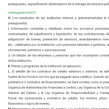
presupuesto, especificando destinatarios de la entrega de recursos púb
cedulagastos20222
H.
Los resultados de las auditorías internas y gubernamentales al e
presupuestal;
I.
Información completa y detallada sobre los procesos precontrac
contractuales, de adjudicación y liquidación, de las contrataciones d
adquisición de bienes, prestación de servicios, arrendamientos merc
etc., celebrados por la institución con personas naturales o jurídicas, i
concesiones, permisos o autorizaciones;
J.
Un listado de las empresas y personas que han incumplido contra
dicha institución;
K.
Planes y programas de la institución en ejecución;
L.
El detalle de los contratos de crédito externos o internos; se señ
fuente de los fondos con los que se pagarán esos créditos. Cuando se 
préstamos o contratos de financiamiento, se hará constar, como lo prev
Orgánica de Administración Financiera y Control, Ley Orgánica de la Con
General del Estado y la Ley Orgánica de Responsabilidad y Transp
Fiscal, las operaciones y contratos de crédito, los montos, plazo,
financieros o tipos de interés;
M.
Mecanismos de rendición de cuentas a la ciudadanía, tales como 