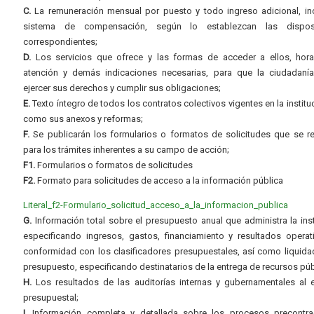
C.
La remuneración mensual por puesto y todo ingreso adicional, inc
sistema de compensación, según lo establezcan las dispos
correspondientes;
D.
Los servicios que ofrece y las formas de acceder a ellos, hora
atención y demás indicaciones necesarias, para que la ciudadaní
ejercer sus derechos y cumplir sus obligaciones;
E.
Texto íntegro de todos los contratos colectivos vigentes en la instituc
como sus anexos y reformas;
F.
Se publicarán los formularios o formatos de solicitudes que se r
para los trámites inherentes a su campo de acción;
F1.
Formularios o formatos de solicitudes
F2.
Formato para solicitudes de acceso a la información pública
Literal_f2-Formulario_solicitud_acceso_a_la_informacion_publica
G.
Información total sobre el presupuesto anual que administra la inst
especificando ingresos, gastos, financiamiento y resultados operat
conformidad con los clasificadores presupuestales, así como liquida
presupuesto, especificando destinatarios de la entrega de recursos púb
H.
Los resultados de las auditorías internas y gubernamentales al e
presupuestal;
I.
Información completa y detallada sobre los procesos precontrac