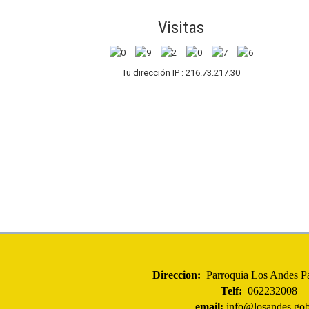
Visitas
Tu dirección IP : 216.73.217.30
Direccion:
Parroquia Los Andes Pa
Telf:
062232008
email:
info@losandes.gob