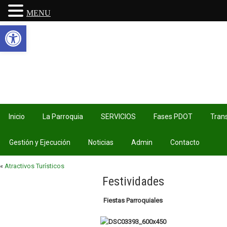
MENU
Abrir barra de herramientas
Inicio
La Parroquia
SERVICIOS
Fases PDOT
Tran
Gestión y Ejecución
Noticias
Admin
Contacto
«
Atractivos Turísticos
Festividades
Fiestas Parroquiales