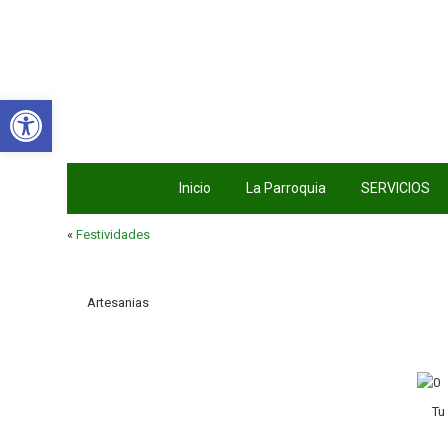
Abrir barra de herramientas
Inicio
La Parroquia
SERVICIOS
«
Festividades
Artesanias
Tu