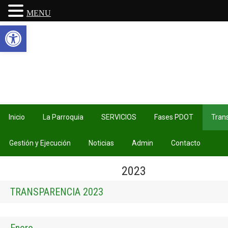
MENU
Abrir barra de herramientas
Inicio
La Parroquia
SERVICIOS
Fases PDOT
Tran
Gestión y Ejecución
Noticias
Admin
Contacto
2023
TRANSPARENCIA 2023