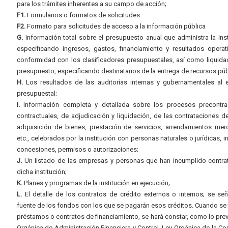
para los trámites inherentes a su campo de acción;
F1.
Formularios o formatos de solicitudes
F2.
Formato para solicitudes de acceso a la información pública
G.
Información total sobre el presupuesto anual que administra la inst
especificando ingresos, gastos, financiamiento y resultados operat
conformidad con los clasificadores presupuestales, así como liquida
presupuesto, especificando destinatarios de la entrega de recursos púb
H.
Los resultados de las auditorías internas y gubernamentales al e
presupuestal;
I.
Información completa y detallada sobre los procesos precontrac
contractuales, de adjudicación y liquidación, de las contrataciones d
adquisición de bienes, prestación de servicios, arrendamientos merc
etc., celebrados por la institución con personas naturales o jurídicas, i
concesiones, permisos o autorizaciones;
J.
Un listado de las empresas y personas que han incumplido contra
dicha institución;
K.
Planes y programas de la institución en ejecución;
L.
El detalle de los contratos de crédito externos o internos; se señ
fuente de los fondos con los que se pagarán esos créditos. Cuando se 
préstamos o contratos de financiamiento, se hará constar, como lo prev
Orgánica de Administración Financiera y Control, Ley Orgánica de la Con