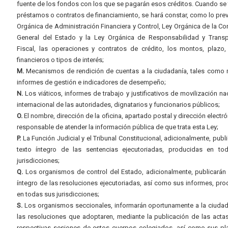
fuente de los fondos con los que se pagarán esos créditos. Cuando se 
préstamos o contratos de financiamiento, se hará constar, como lo prev
Orgánica de Administración Financiera y Control, Ley Orgánica de la Con
General del Estado y la Ley Orgánica de Responsabilidad y Transp
Fiscal, las operaciones y contratos de crédito, los montos, plazo,
financieros o tipos de interés;
M.
Mecanismos de rendición de cuentas a la ciudadanía, tales como 
informes de gestión e indicadores de desempeño;
N.
Los viáticos, informes de trabajo y justificativos de movilización na
internacional de las autoridades, dignatarios y funcionarios públicos;
O.
El nombre, dirección de la oficina, apartado postal y dirección electró
responsable de atender la información pública de que trata esta Ley;
P.
La Función Judicial y el Tribunal Constitucional, adicionalmente, publi
texto íntegro de las sentencias ejecutoriadas, producidas en to
jurisdicciones;
Q.
Los organismos de control del Estado, adicionalmente, publicarán 
íntegro de las resoluciones ejecutoriadas, así como sus informes, pr
en todas sus jurisdicciones;
S.
Los organismos seccionales, informarán oportunamente a la ciudad
las resoluciones que adoptaren, mediante la publicación de las acta
respectivas sesiones de estos cuerpos colegiados, así como sus pl