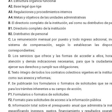
A1.
Estructura orgánica funcional
A2.
Base legal que rige
A3.
Regulaciones y procedimientos internos
A4.
Metas y objetivos de las unidades administrativas
B.
El directorio completo de la institución, así como su distributivo de p
B1.
Directorio completo de la institución
B2.
Distributivo de personal
C.
La remuneración mensual por puesto y todo ingreso adicional, inc
sistema de compensación, según lo establezcan las dispos
correspondientes;
D.
Los servicios que ofrece y las formas de acceder a ellos, hora
atención y demás indicaciones necesarias, para que la ciudadaní
ejercer sus derechos y cumplir sus obligaciones;
E.
Texto íntegro de todos los contratos colectivos vigentes en la instituc
como sus anexos y reformas;
F.
Se publicarán los formularios o formatos de solicitudes que se r
para los trámites inherentes a su campo de acción;
F1.
Formularios o formatos de solicitudes
F2.
Formato para solicitudes de acceso a la información pública
G.
Información total sobre el presupuesto anual que administra la inst
especificando ingresos, gastos, financiamiento y resultados operat